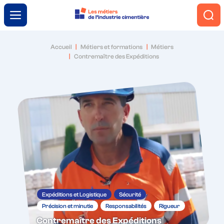
Menu
Accueil
Métiers et formations
Métiers
Contremaître des Expéditions
L’industrie cimentière
Engagement et innovation
Le ciment autrement
Métiers et formations
Expéditions et Logistique
Sécurité
Trouver ma voie
Précision et minutie
Responsabilités
Rigueur
Contremaître des Expéditions