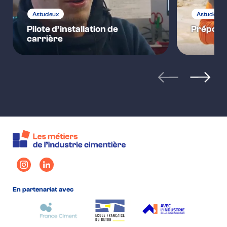
Astucieux
Astucieux
Pilote d’installation de
Préposé 
carrière
articles précéden
articles
En partenariat avec