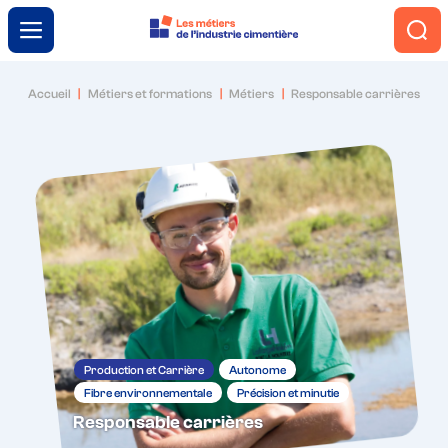
Menu
Accueil
Métiers et formations
Métiers
Responsable carrières
L’industrie cimentière
Engagement et innovation
Le ciment autrement
Métiers et formations
Production et Carrière
Autonome
Fibre environnementale
Précision et minutie
Trouver ma voie
Responsable carrières