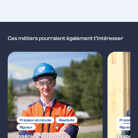
Ces métiers pourraient également t’intéresser
Précision et minutie
Réactivité
Précision e
Rigueur
Rigueur
Ingénieur(e) process
Responsa