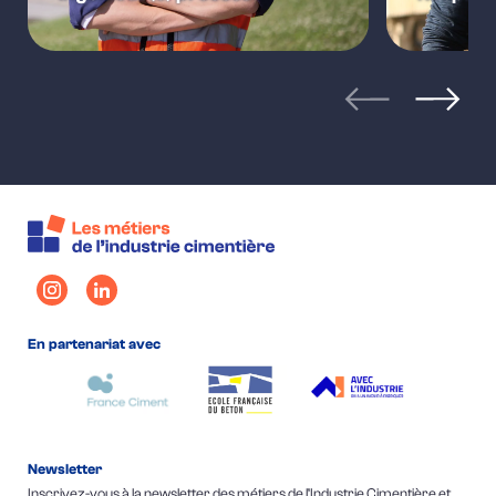
articles précéden
articles
En partenariat avec
Newsletter
Inscrivez-vous à la newsletter des métiers de l’Industrie Cimentière et