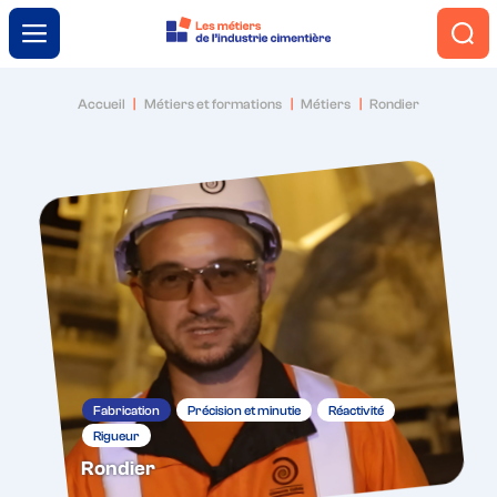
Menu
Accueil
Métiers et formations
Métiers
Rondier
L’industrie cimentière
Engagement et innovation
Le ciment autrement
Métiers et formations
Fabrication
Précision et minutie
Réactivité
Rigueur
Trouver ma voie
Rondier