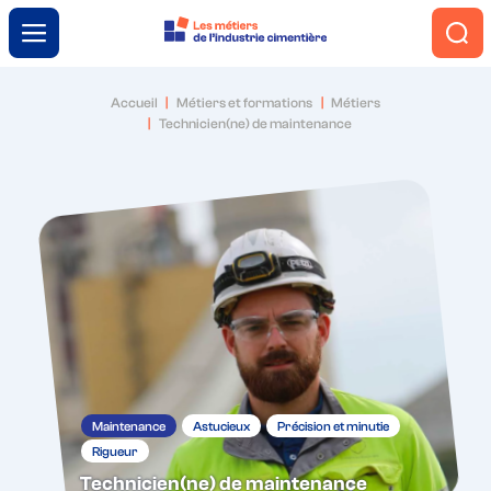
Menu
Accueil
Métiers et formations
Métiers
Technicien(ne) de maintenance
L’industrie cimentière
Engagement et innovation
Le ciment autrement
Métiers et formations
Maintenance
Astucieux
Précision et minutie
Trouver ma voie
Rigueur
Technicien(ne) de maintenance