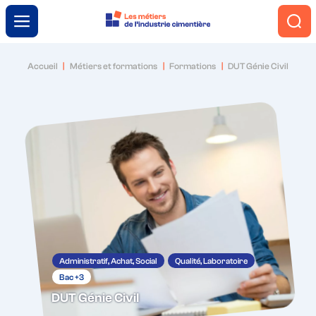
Menu
Accueil
Métiers et formations
Formations
DUT Génie Civil
L’industrie cimentière
Engagement et innovation
Le ciment autrement
Métiers et formations
Administratif, Achat, Social
Qualité, Laboratoire
Bac +3
Trouver ma voie
DUT Génie Civil