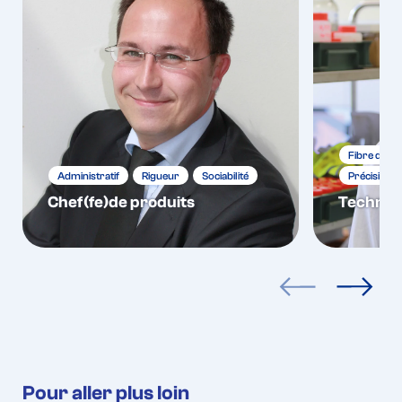
Fibre déve
Administratif
Rigueur
Sociabilité
Précision e
Chef(fe)de produits
Technici
articles précéden
articles
Pour aller plus loin